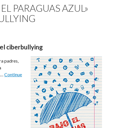
 EL PARAGUAS AZUL»
ULLYING
el ciberbullying
ra padres,
a
z …
Continue