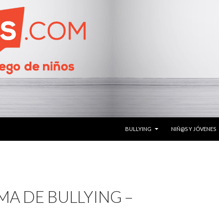
SALTAR AL CONTENIDO
BULLYING
NIÑ@S Y JÓVENES
MA DE BULLYING –