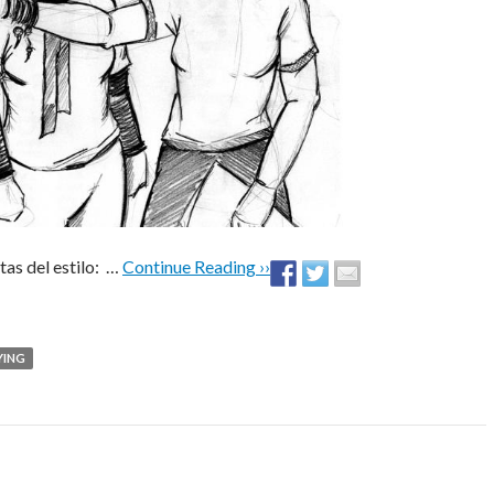
as del estilo: …
Continue Reading ››
YING