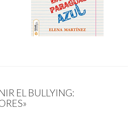
IR EL BULLYING:
ORES»