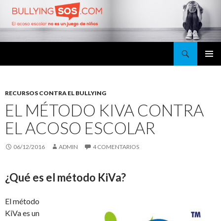
Buscar
BullyingSOS
SALTAR
MENÚ
AL
PRINCI
CONTENIDO
RECURSOS CONTRA EL BULLYING
EL MÉTODO KIVA CONTRA
EL ACOSO ESCOLAR
06/12/2016
ADMIN
4 COMENTARIOS
¿Qué es el método KiVa?
El método
KiVa es un