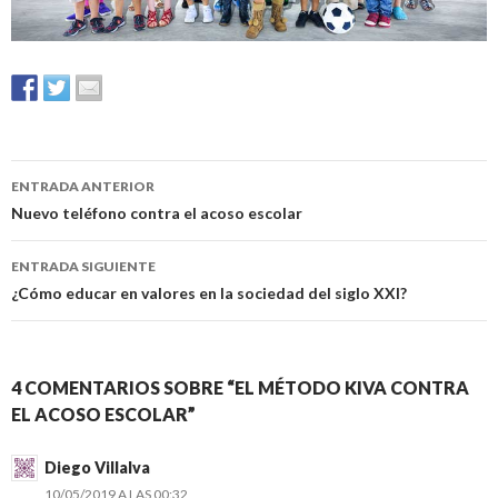
Navegación
ENTRADA ANTERIOR
de
Nuevo teléfono contra el acoso escolar
entradas
ENTRADA SIGUIENTE
¿Cómo educar en valores en la sociedad del siglo XXI?
4 COMENTARIOS SOBRE “EL MÉTODO KIVA CONTRA
EL ACOSO ESCOLAR”
Diego Villalva
10/05/2019 A LAS 00:32