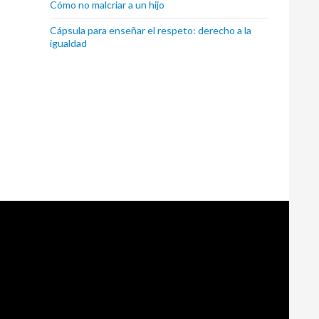
Cómo no malcriar a un hijo
Cápsula para enseñar el respeto: derecho a la
igualdad