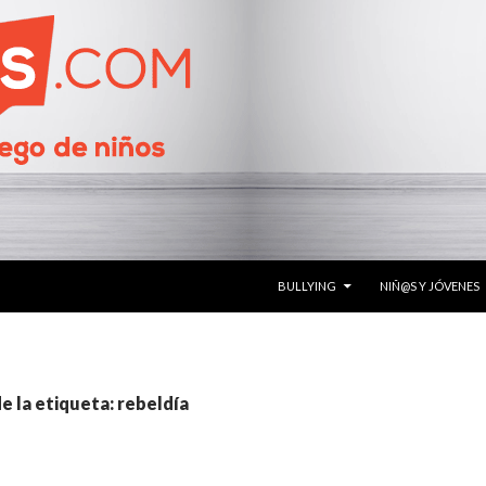
SALTAR AL CONTENIDO
BULLYING
NIÑ@S Y JÓVENES
e la etiqueta: rebeldía