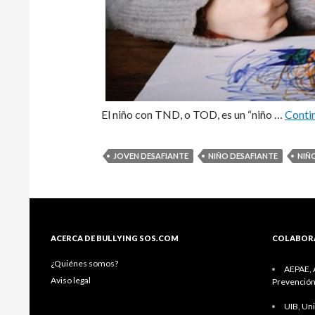
El niño con TND, o TOD, es un “niño …
Contin
JOVEN DESAFIANTE
NIÑO DESAFIANTE
NIÑ
ACERCA DE BULLYING SOS.COM
COLABOR
¿Quiénes somos?
AEPAE, A
Aviso legal
Prevención
UIB, Uni