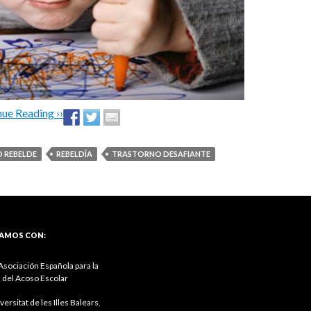
ue Reading ››
O REBELDE
REBELDÍA
TRASTORNO DESAFIANTE
AMOS CON:
sociación Española para la
 del Acoso Escolar
versitat de les Illes Balears
,