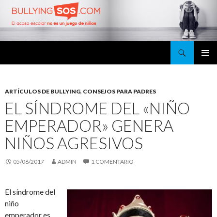
Buscar
BullyingSOS
SALTAR
MENÚ
AL
PRINCI
CONTENIDO
ARTÍCULOS DE BULLYING
,
CONSEJOS PARA PADRES
EL SÍNDROME DEL «NIÑO
EMPERADOR» GENERA
NIÑOS AGRESIVOS
05/06/2017
ADMIN
1 COMENTARIO
El síndrome del
niño
emperador es