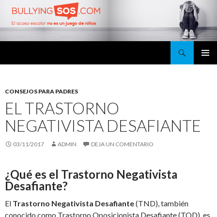
Buscar
BullyingSOS
SALTAR
MENÚ
AL
PRINCI
CONTENIDO
CONSEJOS PARA PADRES
EL TRASTORNO
NEGATIVISTA DESAFIANTE
03/11/2017
ADMIN
DEJA UN COMENTARIO
¿Qué es el Trastorno Negativista
Desafiante?
El
Trastorno Negativista Desafiante
(TND), también
conocido como Trastorno Oposicionista Desafiante (TOD), es