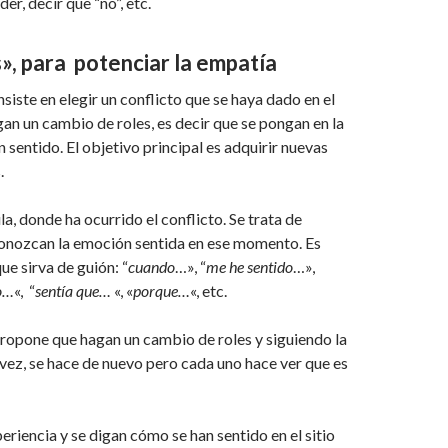
r, decir que “no”, etc.
», para potenciar la empatía
nsiste en elegir un conflicto que se haya dado en el
an un cambio de roles, es decir que se pongan en la
 sentido. El objetivo principal es adquirir nuevas
.
a, donde ha ocurrido el conflicto. Se trata de
econozcan la emoción sentida en ese momento. Es
e sirva de guión: “
cuando
…», “
me he sentido
…»,
o…
«, “
sentía que…
«, «
porque…
«, etc.
propone que hagan un cambio de roles y siguiendo la
vez, se hace de nuevo pero cada uno hace ver que es
eriencia y se digan cómo se han sentido en el sitio