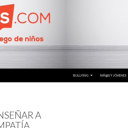
SALTAR AL CONTENIDO
BULLYING
NIÑ@S Y JÓVENES
ENSEÑAR A
MPATÍA