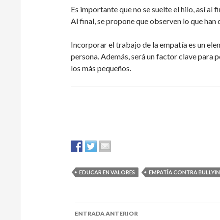
Es importante que no se suelte el hilo, así al 
Al final, se propone que observen lo que han
Incorporar el trabajo de la empatía es un ele
persona. Además, será un factor clave para po
los más pequeños.
EDUCAR EN VALORES
EMPATÍA CONTRA BULLYI
Navegación
ENTRADA ANTERIOR