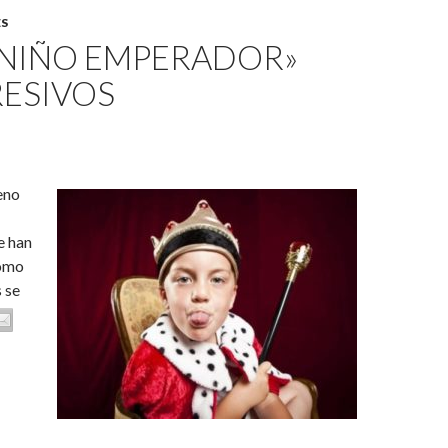
ES
«NIÑO EMPERADOR»
RESIVOS
eno
e han
como
s se