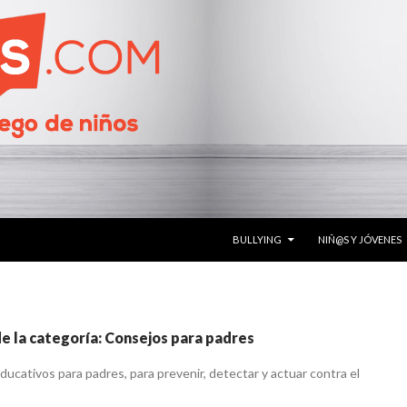
SALTAR AL CONTENIDO
BULLYING
NIÑ@S Y JÓVENES
e la categoría: Consejos para padres
ucativos para padres, para prevenir, detectar y actuar contra el