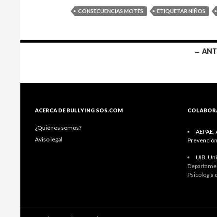
CONSECUENCIAS MOTES
ETIQUETAR NIÑOS
Ir
← ANT
a
las
entradas
ACERCA DE BULLYING SOS.COM
COLABOR
¿Quiénes somos?
AEPAE, A
Aviso legal
Prevención
UIB, Uni
Departamen
Psicología 