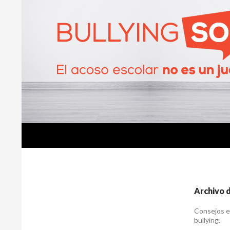
Buscar
BullyingSOS
Archivo d
Consejos ed
bullying.