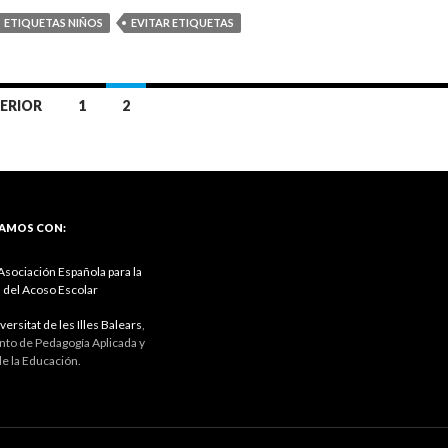
ETIQUETAS NIÑOS
EVITAR ETIQUETAS
ERIOR
1
2
AMOS CON:
sociación Española para la
 del Acoso Escolar
versitat de les Illes Balears
,
to de Pedagogía Aplicada y
de la Educación.